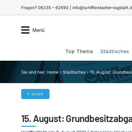
Zum
Fragen? 06235 – 92690 | info@schifferstadter-tagblatt.
Inhalt
springen
Menü
Top Thema
Städtisches
Sie sind hier:
Home
Städtisches
15. August: Grundbes
zurück
15. August: Grundbesitzabga