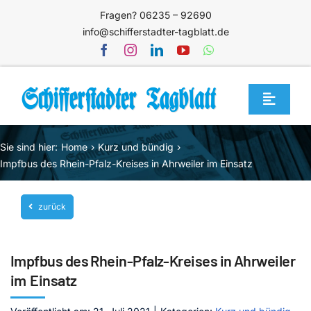
Zum
Fragen? 06235 – 92690
Inhalt
info@schifferstadter-tagblatt.de
springen
Toggle
Navigat
Home
Sie sind hier:
Home
Kurz und bündig
Themen
Impfbus des Rhein-Pfalz-Kreises in Ahrweiler im Einsatz
Blog
zurück
Unternehmen
Service
Impfbus des Rhein-Pfalz-Kreises in Ahrweiler
Mediathek
im Einsatz
Jetzt abonnieren