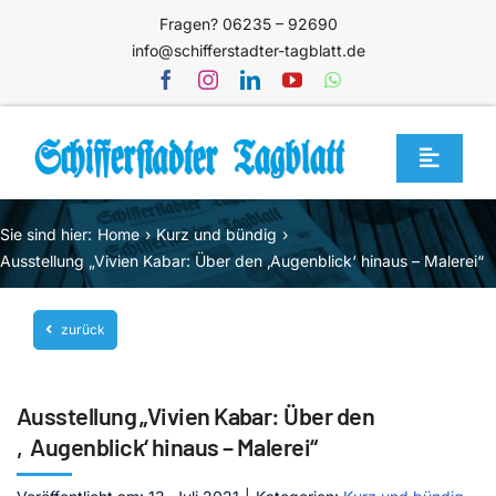
Zum
Fragen? 06235 – 92690
Inhalt
info@schifferstadter-tagblatt.de
springen
Toggle
Navigat
Home
Sie sind hier:
Home
Kurz und bündig
Themen
Ausstellung „Vivien Kabar: Über den ‚Augenblick‘ hinaus – Malerei“
Blog
zurück
Unternehmen
Service
Ausstellung „Vivien Kabar: Über den
Mediathek
‚Augenblick‘ hinaus – Malerei“
Jetzt abonnieren