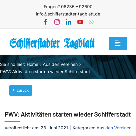
Zum
Fragen? 06235 – 92690
Inhalt
info@schifferstadter-tagblatt.de
springen
Toggle
Navigat
Home
Sie sind hier:
Home
Aus den Vereinen
Themen
PWV: Aktivitäten starten wieder Schifferstadt
Blog
zurück
Unternehmen
Service
PWV: Aktivitäten starten wieder Schifferstadt
Mediathek
Veröffentlicht am: 23. Juni 2021
|
Kategorien:
Aus den Vereinen
Jetzt abonnieren