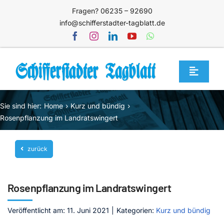
Zum
Fragen? 06235 – 92690
Inhalt
info@schifferstadter-tagblatt.de
springen
Toggle
Navigat
Home
Sie sind hier:
Home
Kurz und bündig
Themen
Rosenpflanzung im Landratswingert
Blog
zurück
Unternehmen
Service
Rosenpflanzung im Landratswingert
Mediathek
Veröffentlicht am: 11. Juni 2021
|
Kategorien:
Kurz und bündig
Jetzt abonnieren