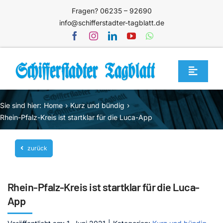
Zum
Fragen? 06235 – 92690
Inhalt
info@schifferstadter-tagblatt.de
springen
Toggle
Navigat
Home
Sie sind hier:
Home
Kurz und bündig
Themen
Rhein-Pfalz-Kreis ist startklar für die Luca-App
Blog
zurück
Unternehmen
Service
Rhein-Pfalz-Kreis ist startklar für die Luca-
Mediathek
App
Jetzt abonnieren