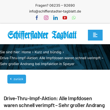
Zum
Fragen? 06235 – 92690
Inhalt
info@schifferstadter-tagblatt.de
springen
Toggle
Navigat
Home
Sie sind hier:
Home
Kurz und bündig
Themen
Drive-Thru-Impf-Aktion: Alle Impfdosen waren schnell verimpft –
Sehr großer Andrang bei Impfaktion in Speyer
Blog
Unternehmen
zurück
Service
Drive-Thru-Impf-Aktion: Alle Impfdosen
Mediathek
waren schnell verimpft – Sehr großer Andrang
Jetzt abonnieren