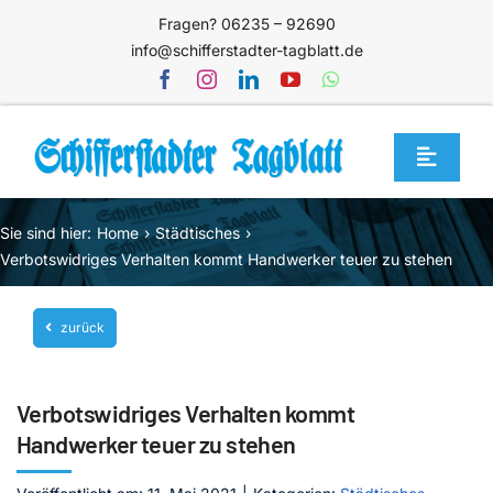
Zum
Fragen? 06235 – 92690
Inhalt
info@schifferstadter-tagblatt.de
springen
Toggle
Navigat
Home
Sie sind hier:
Home
Städtisches
Themen
Verbotswidriges Verhalten kommt Handwerker teuer zu stehen
Blog
zurück
Unternehmen
Service
Verbotswidriges Verhalten kommt
Mediathek
Handwerker teuer zu stehen
Jetzt abonnieren