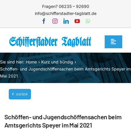
Zum
Fragen? 06235 – 92690
Inhalt
info@schifferstadter-tagblatt.de
springen
Toggle
Navigat
Home
Sie sind hier:
Home
Kurz und bündig
Themen
Schöffen- und Jugendschöffensachen beim Amtsgerichts Speyer im
Mai 2021
Blog
Unternehmen
zurück
Service
Schöffen- und Jugendschöffensachen beim
Mediathek
Amtsgerichts Speyer im Mai 2021
Jetzt abonnieren