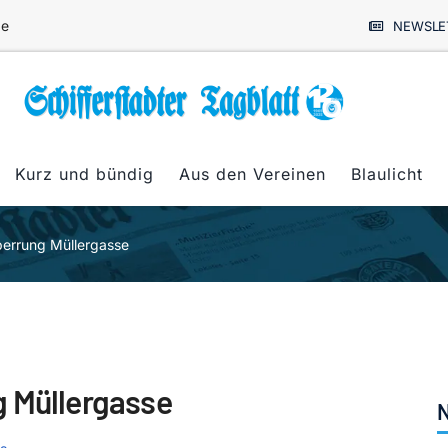
de
NEWSLE
Kurz und bündig
Aus den Vereinen
Blaulicht
perrung Müllergasse
g Müllergasse
N