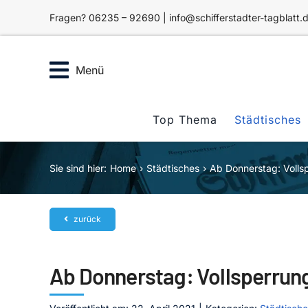
Zum
Fragen? 06235 – 92690 | info@schifferstadter-tagblatt.
Inhalt
springen
Menü
Top Thema
Städtisches
Sie sind hier:
Home
Städtisches
Ab Donnerstag: Volls
zurück
Ab Donnerstag: Vollsperrun