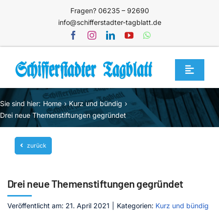
Zum
Fragen? 06235 – 92690
Inhalt
info@schifferstadter-tagblatt.de
springen
Toggle
Navigat
Home
Sie sind hier:
Home
Kurz und bündig
Themen
Drei neue Themenstiftungen gegründet
Blog
zurück
Unternehmen
Service
Drei neue Themenstiftungen gegründet
Mediathek
Veröffentlicht am: 21. April 2021
|
Kategorien:
Kurz und bündig
Jetzt abonnieren