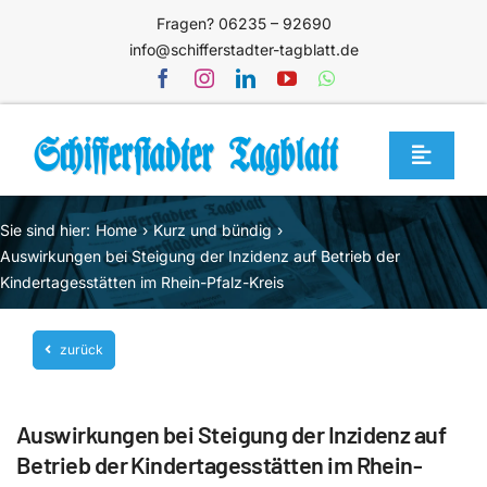
Zum
Fragen? 06235 – 92690
Inhalt
info@schifferstadter-tagblatt.de
springen
Toggle
Navigat
Home
Sie sind hier:
Home
Kurz und bündig
Themen
Auswirkungen bei Steigung der Inzidenz auf Betrieb der
Kindertagesstätten im Rhein-Pfalz-Kreis
Blog
Unternehmen
zurück
Service
Auswirkungen bei Steigung der Inzidenz auf
Mediathek
Betrieb der Kindertagesstätten im Rhein-
Jetzt abonnieren