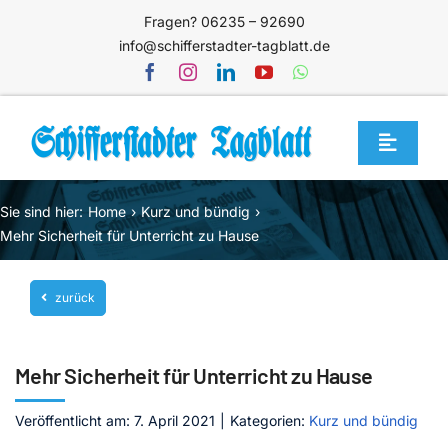
Zum
Fragen? 06235 – 92690
Inhalt
info@schifferstadter-tagblatt.de
springen
Toggle
Navigat
Home
Sie sind hier:
Home
Kurz und bündig
Themen
Mehr Sicherheit für Unterricht zu Hause
Blog
zurück
Unternehmen
Service
Mehr Sicherheit für Unterricht zu Hause
Mediathek
Veröffentlicht am: 7. April 2021
|
Kategorien:
Kurz und bündig
Jetzt abonnieren