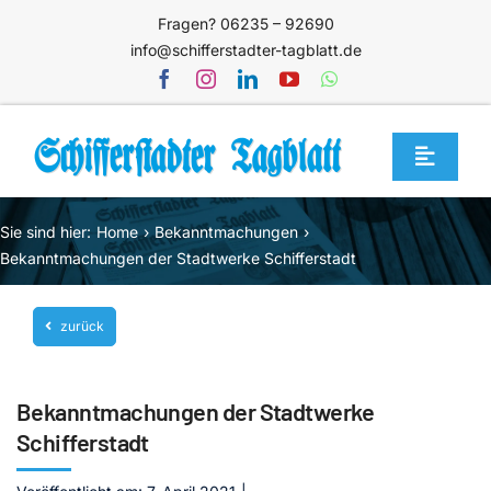
Zum
Fragen? 06235 – 92690
Inhalt
info@schifferstadter-tagblatt.de
springen
Toggle
Navigat
Home
Sie sind hier:
Home
Bekanntmachungen
Themen
Bekanntmachungen der Stadtwerke Schifferstadt
Blog
zurück
Unternehmen
Service
Bekanntmachungen der Stadtwerke
Mediathek
Schifferstadt
Jetzt abonnieren