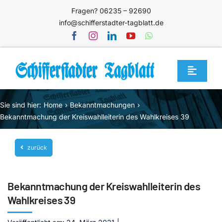
Zum
Fragen? 06235 – 92690
Inhalt
info@schifferstadter-tagblatt.de
springen
Toggle
Navigat
Home
Sie sind hier:
Home
Bekanntmachungen
Themen
Bekanntmachung der Kreiswahlleiterin des Wahlkreises 39
Blog
zurück
Unternehmen
Service
Bekanntmachung der Kreiswahlleiterin des
Mediathek
Wahlkreises 39
Jetzt abonnieren