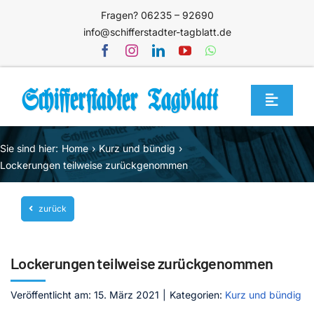
Zum
Fragen? 06235 – 92690
Inhalt
info@schifferstadter-tagblatt.de
springen
Toggle
Navigat
Home
Sie sind hier:
Home
Kurz und bündig
Themen
Lockerungen teilweise zurückgenommen
Blog
zurück
Unternehmen
Service
Lockerungen teilweise zurückgenommen
Mediathek
Veröffentlicht am: 15. März 2021
|
Kategorien:
Kurz und bündig
Jetzt abonnieren