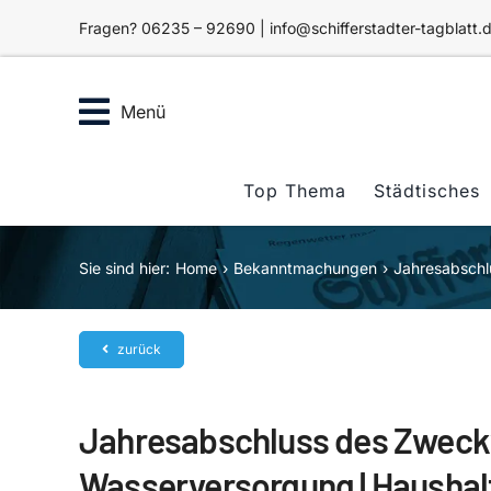
Zum
Fragen? 06235 – 92690 | info@schifferstadter-tagblatt.
Inhalt
springen
Menü
Top Thema
Städtisches
Sie sind hier:
Home
Bekanntmachungen
Jahresabschl
zurück
Jahresabschluss des Zweck
Wasserversorgung | Haushal