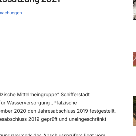
machungen
sche Mittelrheingruppe” Schifferstadt
ür Wasserversorgung „Pfälzische
ember 2020 den Jahresabschluss 2019 festgestellt.
esabschluss 2019 geprüft und uneingeschränkt
tigungsvermerk des Abschlussprüfers liegt vom