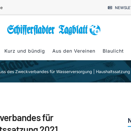
de
NEWSLE
Kurz und bündig
Aus den Vereinen
Blaulicht
uss des Zweckverbandes für Wasserversorgung | Haushaltssatzung
verbandes für
N
tssatzung 2021