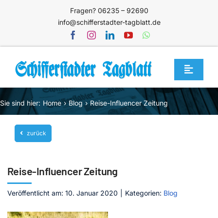
Zum
Fragen? 06235 – 92690
Inhalt
info@schifferstadter-tagblatt.de
springen
Toggle
Navigat
Home
Sie sind hier:
Home
Blog
Reise-Influencer Zeitung
Themen
zurück
Blog
Unternehmen
Reise-Influencer Zeitung
Service
Veröffentlicht am: 10. Januar 2020
|
Kategorien:
Blog
Mediathek
Jetzt abonnieren